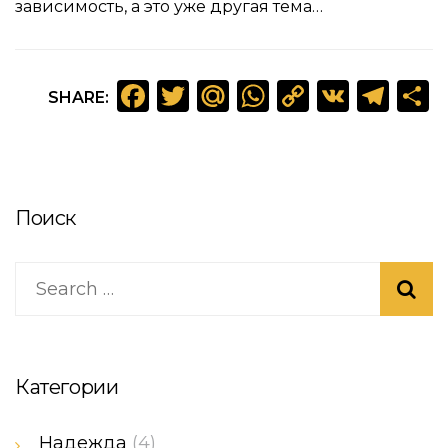
зависимость, а это уже другая тема…
Facebook
Twitter
Mail.Ru
WhatsApp
Copy
VK
Tel
SHARE:
Link
Поиск
Категории
Надежда
(4)