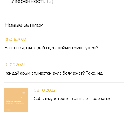
Уверенность
(2)
Новые записи
08.06.2023
Бақытсыз адам қандай сценариймен өмір сүреді?
01.06.2023
Қандай қарым-қатынастан аулақ болу қажет? Токсинді
08.10.2022
События, которые вызывают горевание: